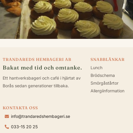
TRANDAREDS HEMBAGERI AB
SNABBLÄNKAR
Bakat med tid och omtanke.
Lunch
Brödschema
Ett hantverksbageri och café i hjärtat av
Smörgåstårtor
Borås sedan generationer tillbaka.
Allergiinformation
KONTAKTA OSS
info@trandaredshembageri.se
033-15 20 25