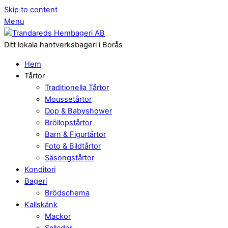
Skip to content
Menu
Ditt lokala hantverksbageri i Borås
Hem
Tårtor
Traditionella Tårtor
Moussetårtor
Dop & Babyshower
Bröllopstårtor
Barn & Figurtårtor
Foto & Bildtårtor
Säsongstårtor
Konditori
Bageri
Brödschema
Kallskänk
Mackor
Sallader