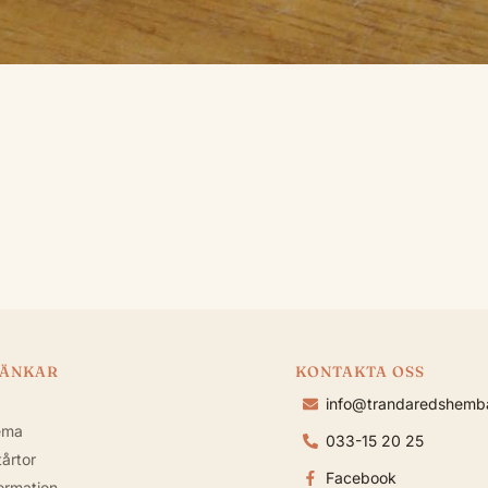
LÄNKAR
KONTAKTA OSS
info@trandaredshemba
ema
033-15 20 25
årtor
Facebook
formation