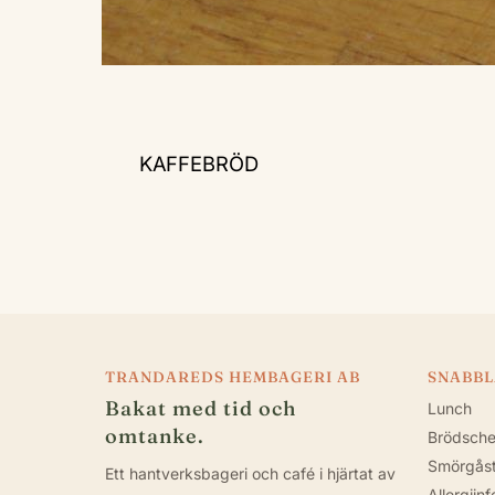
KAFFEBRÖD
TRANDAREDS HEMBAGERI AB
SNABB
Bakat med tid och
Lunch
omtanke.
Brödsch
Smörgåst
Ett hantverksbageri och café i hjärtat av
Allergiin