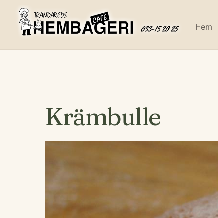
Skip
to
Hem
content
Krämbulle